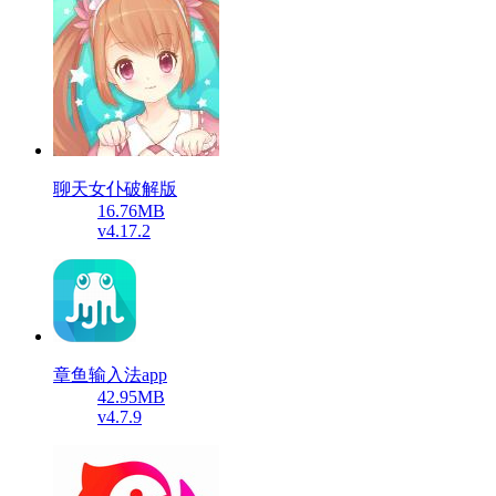
聊天女仆破解版
16.76MB
v4.17.2
章鱼输入法app
42.95MB
v4.7.9