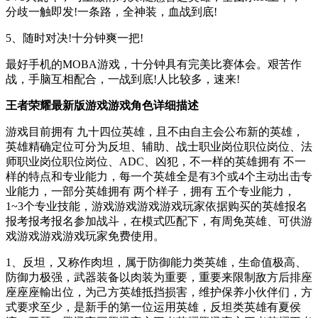
分歧一触即发!一条路，全神装，血战到底!
5、随时对决!十分钟爽一把!
最好手机的MOBA游戏，十分钟具有完美比赛体会。艰苦作
战，手脑互相配合，一战到底!人比较多，速来!
王者荣耀最新版
游戏游戏角色详细描述
游戏目前拥有 九十四位英雄，且不由自主会公布新的英雄，
英雄精确定位可分为反坦、辅助、战士职业岗位职位岗位、法
师职业岗位职位岗位、ADC、凶犯，不一样的英雄拥有 不一
样的特点和专业能力，每一个英雄全是有3个或4个主动出击专
业能力，一部分英雄拥有 两个样子，拥有 五个专业能力，
1~3个专业技能，游戏游戏游戏游戏玩家依据购买的英雄报名
报考报考报名参加战斗，在模式匹配下，有周免英雄、可供游
戏游戏游戏游戏玩家免费使用。
1、反坦，又称作肉坦，属于防御能力类英雄，生命值极高、
防御力极强，武器装备以肉装为重要，重要来限制敌方后排座
座座座輸出位，为己方英雄抵挡损害，维护保养小伙伴们，方
式要求至少，是新手的第一位运用英雄，反坦类英雄有夏侯