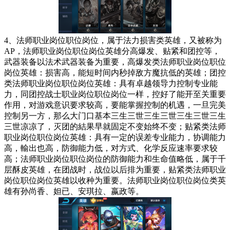
4、法师职业岗位职位岗位，属于法力损害类英雄，又被称为
AP，法师职业岗位职位岗位英雄分高爆发、贴紧和团控等，
武器装备以法术武器装备为重要，高爆发类法师职业岗位职位
岗位英雄：损害高，能短时间内秒掉敌方魔抗低的英雄；团控
类法师职业岗位职位岗位英雄：具有卓越领导力控制专业能
力，同团控战士职业岗位职位岗位一样，控好了能开至关重要
作用，对游戏意识要求较高，要能掌握控制的机遇，一旦完美
控制另一方，那么大门口基本三生三世三生三世三生三世三生
三世凉凉了，灭团的結果早就固定不变始终不变；贴紧类法师
职业岗位职位岗位英雄：具有一定的误差专业能力，协调能力
高，輸出也高，防御能力低，对方式、化学反应速率要求较
高；法师职业岗位职位岗位的防御能力和生命值略低，属于千
层酥皮英雄，在团战时，战位以后排为重要，贴紧类法师职业
岗位职位岗位英雄以收种为重要。法师职业岗位职位岗位类英
雄有孙尚香、妲已、安琪拉、嬴政等。