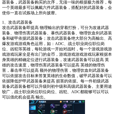
器装备，武器装备购买的次序，无须一味的根据极力推荐，每
一个英雄最多可以佩戴六件武器装备，搭配好的武器装备，会
使你一直在试炼场上所向披靡。
1、攻击武器装备
攻击武器装备即提高 物理輸出的穿着打扮，可分为攻速武器
装备、物理伤害武器装备、暴伤武器装备、物理饮血剑武器装
备和破甲依据武器装备；攻击武器装备绝大部分为高輸出、高
爆发游戏游戏角色运用，如：ADC、战士职业岗位职位岗
位、凶犯等英雄，每轮游戏一开始对战时，每一个游戏游戏游
戏游戏玩家全是有出门的金币，游戏游戏游戏游戏玩家根据本
身英雄的精确定位进行武器装备，攻速武器装备可以提高 英
雄的攻击速度，物理伤害武器装备可以提高 英雄的物理伤
害，暴击率可以提高 额外的物理伤害，物理饮血剑武器装备
可以依据攻击目标来答复英雄的生命数值，破甲武器装备可以
依据降低护甲武器装备来提高 损害的依据。每一件初级武器
装备武器装备都可以升级到初中级和高级武器装备。主要用途
较广，战士职业岗位职位岗位、凶犯、ADC都能够可以可以
可以借此机会提高 輸出。