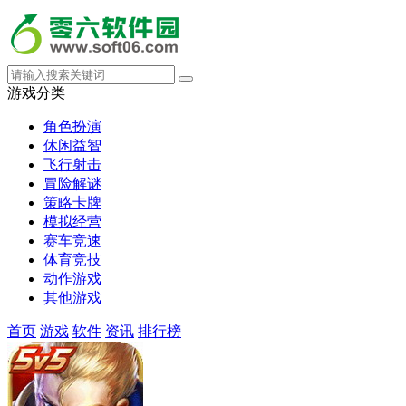
游戏分类
角色扮演
休闲益智
飞行射击
冒险解谜
策略卡牌
模拟经营
赛车竞速
体育竞技
动作游戏
其他游戏
首页
游戏
软件
资讯
排行榜