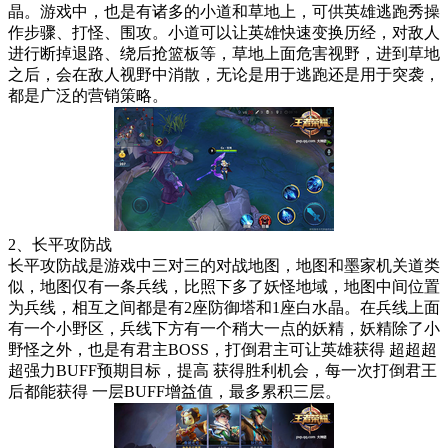
晶。游戏中，也是有诸多的小道和草地上，可供英雄逃跑秀操
作步骤、打怪、围攻。小道可以让英雄快速变换历经，对敌人
进行断掉退路、绕后抢篮板等，草地上面危害视野，进到草地
之后，会在敌人视野中消散，无论是用于逃跑还是用于突袭，
都是广泛的营销策略。
2、长平攻防战
长平攻防战是游戏中三对三的对战地图，地图和墨家机关道类
似，地图仅有一条兵线，比照下多了妖怪地域，地图中间位置
为兵线，相互之间都是有2座防御塔和1座白水晶。在兵线上面
有一个小野区，兵线下方有一个稍大一点的妖精，妖精除了小
野怪之外，也是有君主BOSS，打倒君主可让英雄获得 超超超
超强力BUFF预期目标，提高 获得胜利机会，每一次打倒君王
后都能获得 一层BUFF增益值，最多累积三层。