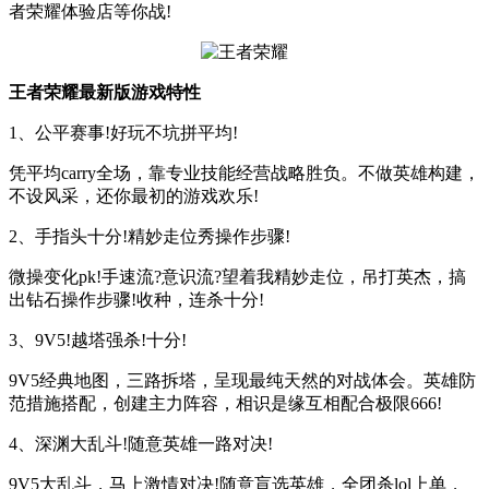
者荣耀体验店等你战!
王者荣耀最新版游戏特性
1、公平赛事!好玩不坑拼平均!
凭平均carry全场，靠专业技能经营战略胜负。不做英雄构建，
不设风采，还你最初的游戏欢乐!
2、手指头十分!精妙走位秀操作步骤!
微操变化pk!手速流?意识流?望着我精妙走位，吊打英杰，搞
出钻石操作步骤!收种，连杀十分!
3、9V5!越塔强杀!十分!
9V5经典地图，三路拆塔，呈现最纯天然的对战体会。英雄防
范措施搭配，创建主力阵容，相识是缘互相配合极限666!
4、深渊大乱斗!随意英雄一路对决!
9V5大乱斗，马上激情对决!随意盲选英雄，全团杀lol上单，