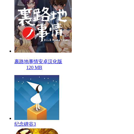
裹路地事情安卓汉化版
120 MB
纪念碑谷3