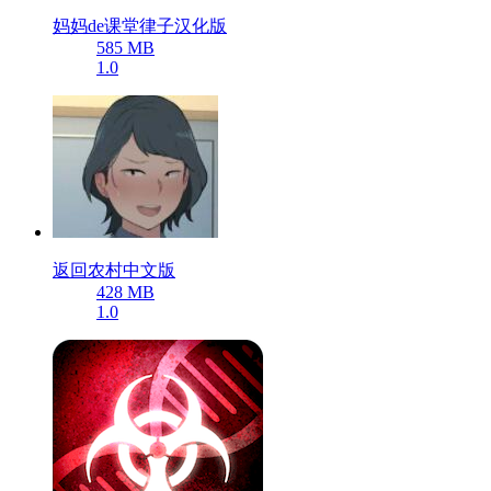
妈妈de课堂律子汉化版
585 MB
1.0
返回农村中文版
428 MB
1.0