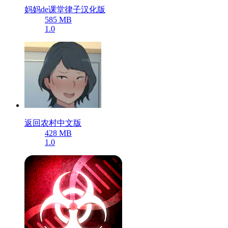
妈妈de课堂律子汉化版
585 MB
1.0
返回农村中文版
428 MB
1.0