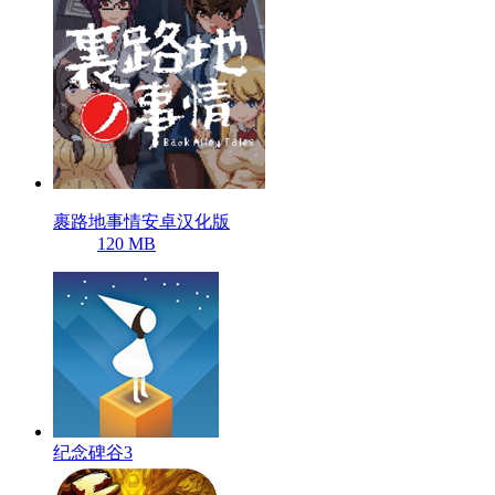
裹路地事情安卓汉化版
120 MB
纪念碑谷3