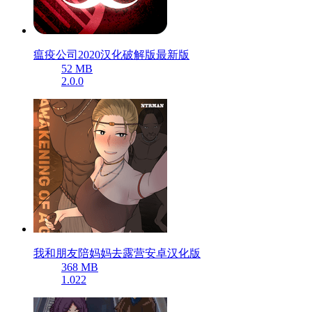
瘟疫公司2020汉化破解版最新版
52 MB
2.0.0
我和朋友陪妈妈去露营安卓汉化版
368 MB
1.022