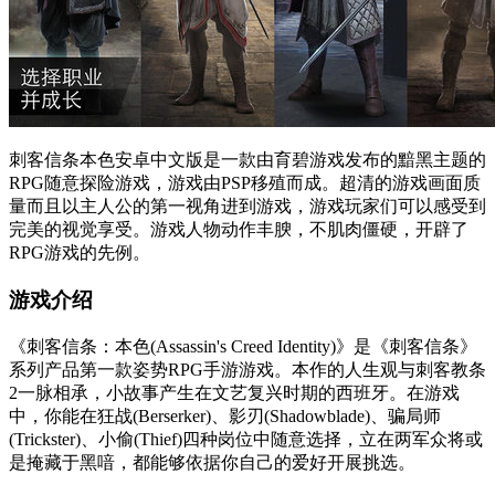
刺客信条本色安卓中文版是一款由育碧游戏发布的黯黑主题的
RPG随意探险游戏，游戏由PSP移殖而成。超清的游戏画面质
量而且以主人公的第一视角进到游戏，游戏玩家们可以感受到
完美的视觉享受。游戏人物动作丰腴，不肌肉僵硬，开辟了
RPG游戏的先例。
游戏介绍
《刺客信条：本色(Assassin's Creed Identity)》是《刺客信条》
系列产品第一款姿势RPG手游游戏。本作的人生观与刺客教条
2一脉相承，小故事产生在文艺复兴时期的西班牙。在游戏
中，你能在狂战(Berserker)、影刃(Shadowblade)、骗局师
(Trickster)、小偷(Thief)四种岗位中随意选择，立在两军众将或
是掩藏于黑喑，都能够依据你自己的爱好开展挑选。