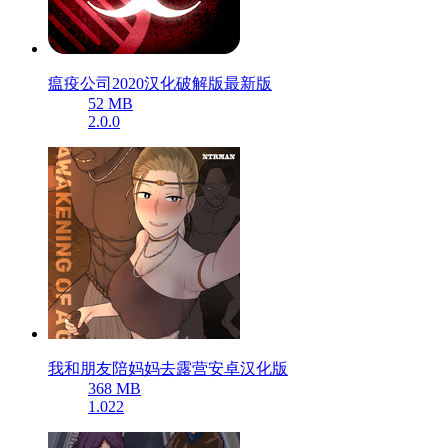
瘟疫公司2020汉化破解版最新版
52 MB
2.0.0
我和朋友陪妈妈去露营安卓汉化版
368 MB
1.022