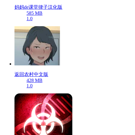
妈妈de课堂律子汉化版
585 MB
1.0
返回农村中文版
428 MB
1.0