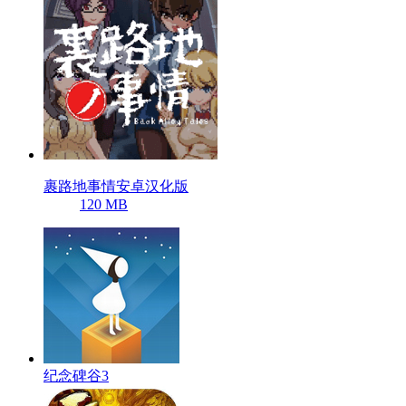
裹路地事情安卓汉化版
120 MB
纪念碑谷3