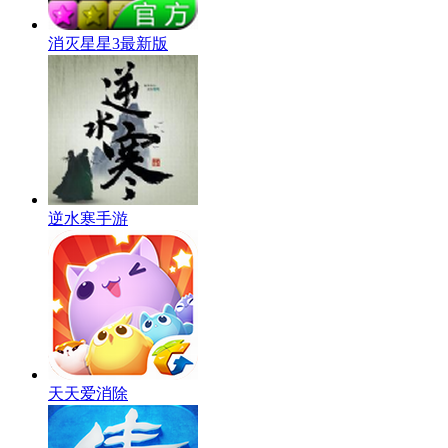
消灭星星3最新版
逆水寒手游
天天爱消除