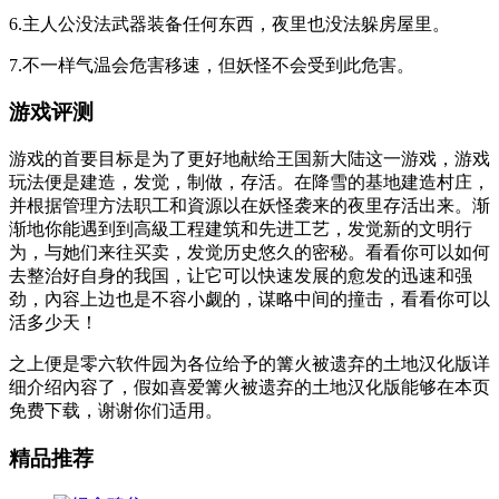
6.主人公没法武器装备任何东西，夜里也没法躲房屋里。
7.不一样气温会危害移速，但妖怪不会受到此危害。
游戏评测
游戏的首要目标是为了更好地献给王国新大陆这一游戏，游戏
玩法便是建造，发觉，制做，存活。在降雪的基地建造村庄，
并根据管理方法职工和資源以在妖怪袭来的夜里存活出来。渐
渐地你能遇到到高級工程建筑和先进工艺，发觉新的文明行
为，与她们来往买卖，发觉历史悠久的密秘。看看你可以如何
去整治好自身的我国，让它可以快速发展的愈发的迅速和强
劲，內容上边也是不容小觑的，谋略中间的撞击，看看你可以
活多少天！
之上便是零六软件园为各位给予的篝火被遗弃的土地汉化版详
细介绍內容了，假如喜爱篝火被遗弃的土地汉化版能够在本页
免费下载，谢谢你们适用。
精品推荐