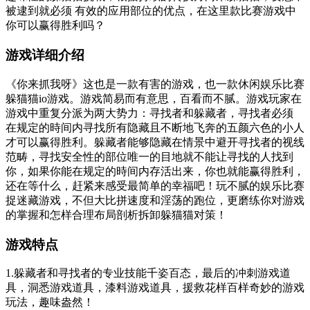
被逮到就必须 有效的应用部位的优点，在这里款比赛游戏中
你可以赢得胜利吗？
游戏详细介绍
《你来抓我呀》这也是一款有害的游戏，也一款休闲娱乐比赛
躲猫猫io游戏。游戏简易而有意思，百看而不腻。游戏玩家在
游戏中重复分派为两大势力：寻找者和躲藏者，寻找者必须
在规定的時间内寻找所有隐藏且不断地飞奔的五颜六色的小人
才可以赢得胜利。躲藏者能够隐藏在情景中避开寻找者的视线
范畴，寻找安全性的部位唯一的目地就不能让寻找的人找到
你，如果你能在规定的時间内存活出来，你也就能赢得胜利，
还在等什么，赶紧来感受最简单的幸福吧！玩不腻的娱乐比赛
捉迷藏游戏，不但大比拼速度和淫荡的跑位，更磨练你对游戏
的掌握和怎样合理布局剖析拆卸躲猫猫对策！
游戏特点
1.躲藏者和寻找者的专业技能千姿百态，最后的冲刺游戏道
具，洞悉游戏道具，漆料游戏道具，援救花样百样奇妙的游戏
玩法，趣味盎然！