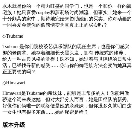
水木就是你的一个精力旺盛的同学们，也是一个和你一样的御
宅族！她只喜爱cosplay和萝莉塔时尚潮流，但事实上她来一个
十分颇具的家中，期待她完婚来协助她们的买卖。你对动画的
一同喜爱会使你的假感情变为真真正正的买卖吗？
◇Tsubame
Tsubame是你们院校茶艺俱乐部队的现任主席，也是你们感兴
趣的老前辈。她存着细细长长黑头发，拥有 传统式的修养，
给人一种古典风格的觉得！殊不知，她过着与世隔绝的日常生
活，已经找寻新的感受……你与你的御宅族方法会变为她真真
正正要想的吗？
◇Himawari
Himawari是Tsubame的亲妹妹，能够是非常多的人！你能用傲
骄这个词来表达她，但对大部分人而言，她是田径队的新秀。
好像你们俩唯一的联络便是她的亲妹妹，但你没多久就明白这
一女生也有很多东西……她的秘密是啥？
版本升级