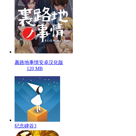
裹路地事情安卓汉化版
120 MB
纪念碑谷3