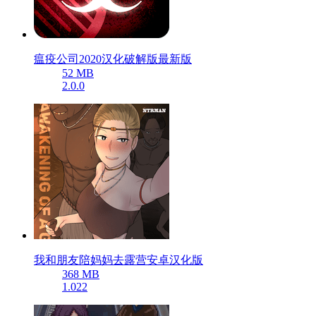
瘟疫公司2020汉化破解版最新版
52 MB
2.0.0
我和朋友陪妈妈去露营安卓汉化版
368 MB
1.022