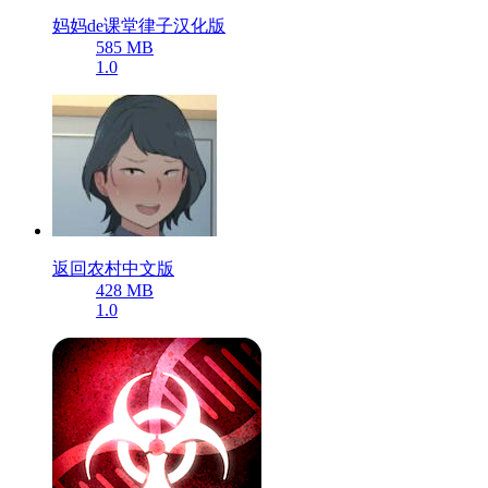
妈妈de课堂律子汉化版
585 MB
1.0
返回农村中文版
428 MB
1.0