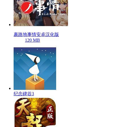
裹路地事情安卓汉化版
120 MB
纪念碑谷3