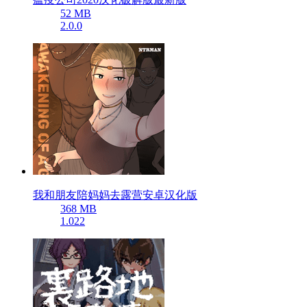
52 MB
2.0.0
我和朋友陪妈妈去露营安卓汉化版
368 MB
1.022