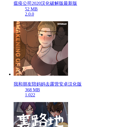
瘟疫公司2020汉化破解版最新版
52 MB
2.0.0
我和朋友陪妈妈去露营安卓汉化版
368 MB
1.022