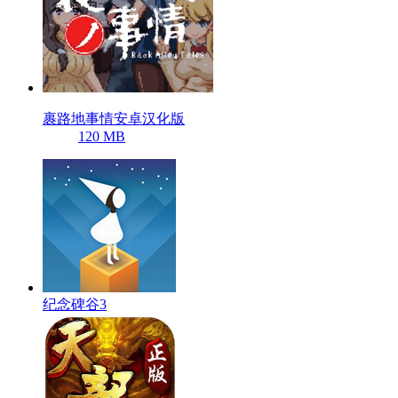
裹路地事情安卓汉化版
120 MB
纪念碑谷3