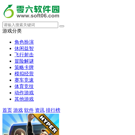
游戏分类
角色扮演
休闲益智
飞行射击
冒险解谜
策略卡牌
模拟经营
赛车竞速
体育竞技
动作游戏
其他游戏
首页
游戏
软件
资讯
排行榜