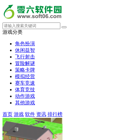
游戏分类
角色扮演
休闲益智
飞行射击
冒险解谜
策略卡牌
模拟经营
赛车竞速
体育竞技
动作游戏
其他游戏
首页
游戏
软件
资讯
排行榜