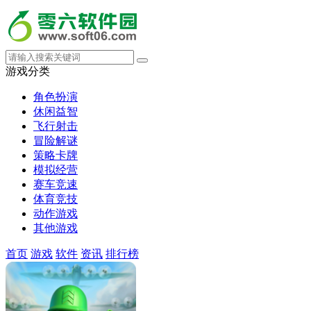
游戏分类
角色扮演
休闲益智
飞行射击
冒险解谜
策略卡牌
模拟经营
赛车竞速
体育竞技
动作游戏
其他游戏
首页
游戏
软件
资讯
排行榜