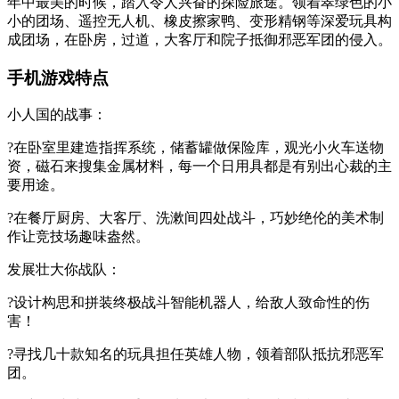
年中最美的时候，踏入令人兴奋的探险旅途。领着翠绿色的小
小的团场、遥控无人机、橡皮擦家鸭、变形精钢等深爱玩具构
成团场，在卧房，过道，大客厅和院子抵御邪恶军团的侵入。
手机游戏特点
小人国的战事：
?在卧室里建造指挥系统，储蓄罐做保险库，观光小火车送物
资，磁石来搜集金属材料，每一个日用具都是有别出心裁的主
要用途。
?在餐厅厨房、大客厅、洗漱间四处战斗，巧妙绝伦的美术制
作让竞技场趣味盎然。
发展壮大你战队：
?设计构思和拼装终极战斗智能机器人，给敌人致命性的伤
害！
?寻找几十款知名的玩具担任英雄人物，领着部队抵抗邪恶军
团。