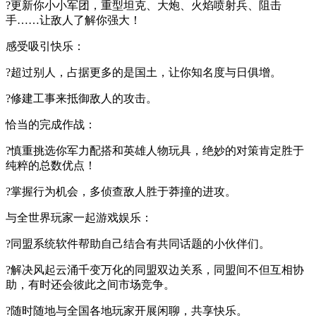
?更新你小小军团，重型坦克、大炮、火焰喷射兵、阻击
手……让敌人了解你强大！
感受吸引快乐：
?超过别人，占据更多的是国土，让你知名度与日俱增。
?修建工事来抵御敌人的攻击。
恰当的完成作战：
?慎重挑选你军力配搭和英雄人物玩具，绝妙的对策肯定胜于
纯粹的总数优点！
?掌握行为机会，多侦查敌人胜于莽撞的进攻。
与全世界玩家一起游戏娱乐：
?同盟系统软件帮助自己结合有共同话题的小伙伴们。
?解决风起云涌千变万化的同盟双边关系，同盟间不但互相协
助，有时还会彼此之间市场竞争。
?随时随地与全国各地玩家开展闲聊，共享快乐。