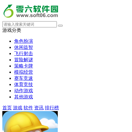
游戏分类
角色扮演
休闲益智
飞行射击
冒险解谜
策略卡牌
模拟经营
赛车竞速
体育竞技
动作游戏
其他游戏
首页
游戏
软件
资讯
排行榜