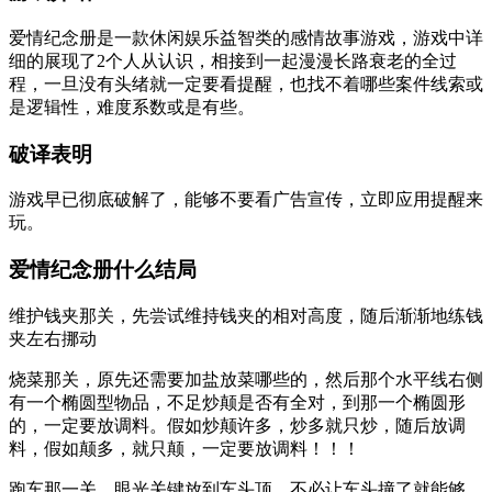
爱情纪念册是一款休闲娱乐益智类的感情故事游戏，游戏中详
细的展现了2个人从认识，相接到一起漫漫长路衰老的全过
程，一旦没有头绪就一定要看提醒，也找不着哪些案件线索或
是逻辑性，难度系数或是有些。
破译表明
游戏早已彻底破解了，能够不要看广告宣传，立即应用提醒来
玩。
爱情纪念册什么结局
维护钱夹那关，先尝试维持钱夹的相对高度，随后渐渐地练钱
夹左右挪动
烧菜那关，原先还需要加盐放菜哪些的，然后那个水平线右侧
有一个椭圆型物品，不足炒颠是否有全对，到那一个椭圆形
的，一定要放调料。假如炒颠许多，炒多就只炒，随后放调
料，假如颠多，就只颠，一定要放调料！！！
跑车那一关，眼光关键放到车头顶，不必让车头撞了就能够，