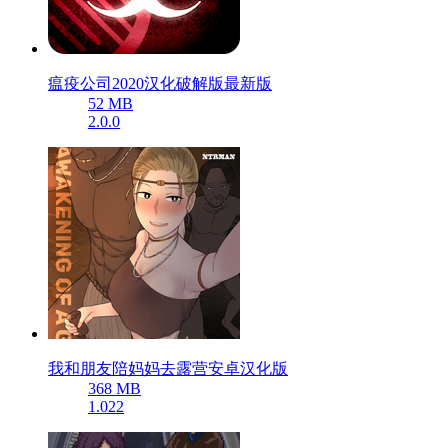
瘟疫公司2020汉化破解版最新版
52 MB
2.0.0
我和朋友陪妈妈去露营安卓汉化版
368 MB
1.022