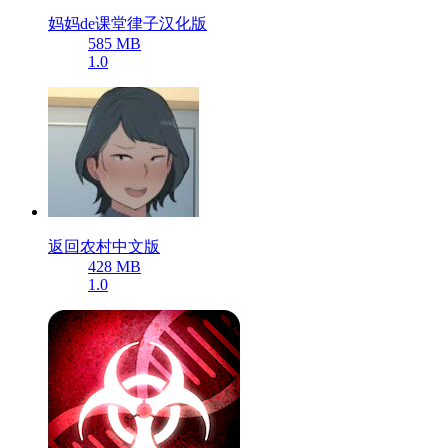
妈妈de课堂律子汉化版
585 MB
1.0
返回农村中文版
428 MB
1.0