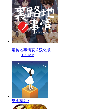
裹路地事情安卓汉化版
120 MB
纪念碑谷3