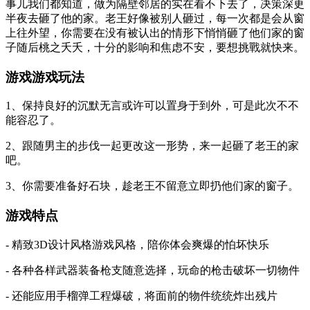
事儿我们都知道，做为隔壁邻居的实在看不下去了，决策深更
半夜去砸了他的家。老王好像被别人砸过，每一次都是会从窗
上往外望，你需要在没有被认出的情形下悄悄砸了他们家的窗
子随后桃之夭夭，十分的影响和焦虑不安，要想挑戰就快来。
游戏游戏玩法
1、保持良好的沉默无言或许可以置身于到外，可是此次不不
能容忍了。
2、跟随男主的步伐一起更改这一形势，来一起砸了老王的家
吧。
3、你需要准备好石块，趁老王不留意立即扔他们家的窗子。
游戏特点
- 精致3D设计风格游戏风格，陪你体会爽爆的怕坏快乐
- 各种各样武器装备枪支随意选择，玩命的枪击破坏一切物件
- 还能应用手榴弹工程爆破，将面前的物件统统炸出残片