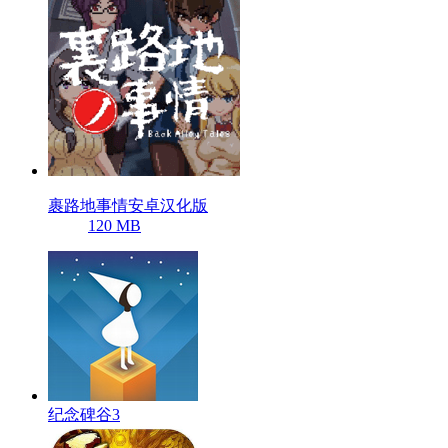
裹路地事情安卓汉化版
120 MB
纪念碑谷3