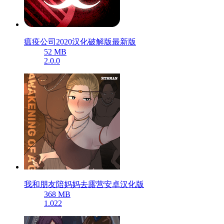
瘟疫公司2020汉化破解版最新版
52 MB
2.0.0
我和朋友陪妈妈去露营安卓汉化版
368 MB
1.022