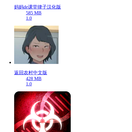
妈妈de课堂律子汉化版
585 MB
1.0
返回农村中文版
428 MB
1.0