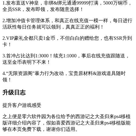
1.发布直送V神皇，非绑&绑元通通99999打满，5000万铜币，
全员SSR，发布即领，发布随意选择！
2.增加冲值卡管理体系，和真正在线充值一模一样，每日进行
活跃性每日任务就可以领到，真真正正的褔利！
2.VIP豪礼全都只卖1金币，不但白白的赠给您，也有SSR升到
卡！
3.首冲占比达到1:3000！续充1:1000，事后在线充值跟随送，
送至金币表明下不来！
4.“无限资源阁”暴力行为改动，宝贵原材料&游戏道具随时
领！
升级日志
提升客户游戏感受
之上便是零六软件园为各位给予的西游记之大圣归来ps4移植
版详细介绍內容了，假如喜爱西游记之大圣归来ps4移植版能
够在本页免费下载，谢谢你们适用。