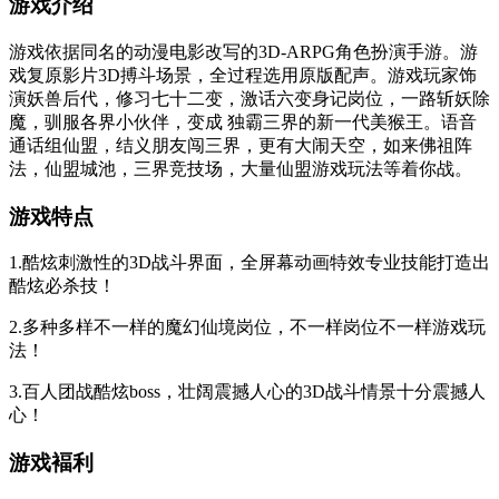
游戏介绍
游戏依据同名的动漫电影改写的3D-ARPG角色扮演手游。游
戏复原影片3D搏斗场景，全过程选用原版配声。游戏玩家饰
演妖兽后代，修习七十二变，激话六变身记岗位，一路斩妖除
魔，驯服各界小伙伴，变成 独霸三界的新一代美猴王。语音
通话组仙盟，结义朋友闯三界，更有大闹天空，如来佛祖阵
法，仙盟城池，三界竞技场，大量仙盟游戏玩法等着你战。
游戏特点
1.酷炫刺激性的3D战斗界面，全屏幕动画特效专业技能打造出
酷炫必杀技！
2.多种多样不一样的魔幻仙境岗位，不一样岗位不一样游戏玩
法！
3.百人团战酷炫boss，壮阔震撼人心的3D战斗情景十分震撼人
心！
游戏褔利