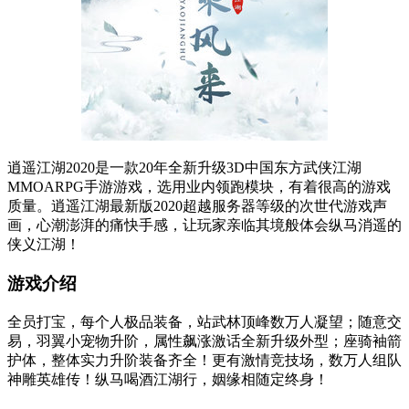
逍遥江湖2020是一款20年全新升级3D中国东方武侠江湖
MMOARPG手游游戏，选用业内领跑模块，有着很高的游戏
质量。逍遥江湖最新版2020超越服务器等级的次世代游戏声
画，心潮澎湃的痛快手感，让玩家亲临其境般体会纵马消遥的
侠义江湖！
游戏介绍
全员打宝，每个人极品装备，站武林顶峰数万人凝望；随意交
易，羽翼小宠物升阶，属性飙涨激话全新升级外型；座骑袖箭
护体，整体实力升阶装备齐全！更有激情竞技场，数万人组队
神雕英雄传！纵马喝酒江湖行，姻缘相随定终身！