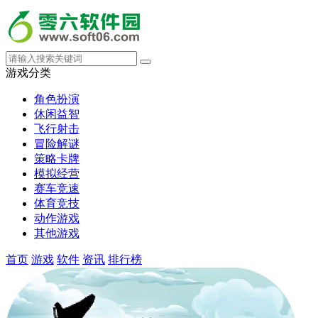
游戏分类
角色扮演
休闲益智
飞行射击
冒险解谜
策略卡牌
模拟经营
赛车竞速
体育竞技
动作游戏
其他游戏
首页
游戏
软件
资讯
排行榜