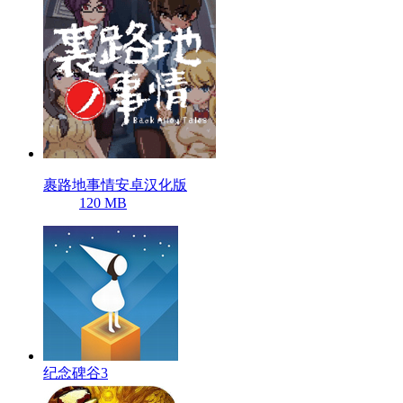
裹路地事情安卓汉化版
120 MB
纪念碑谷3