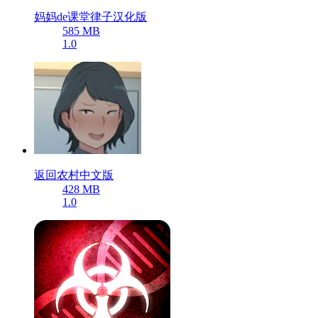
妈妈de课堂律子汉化版
585 MB
1.0
返回农村中文版
428 MB
1.0