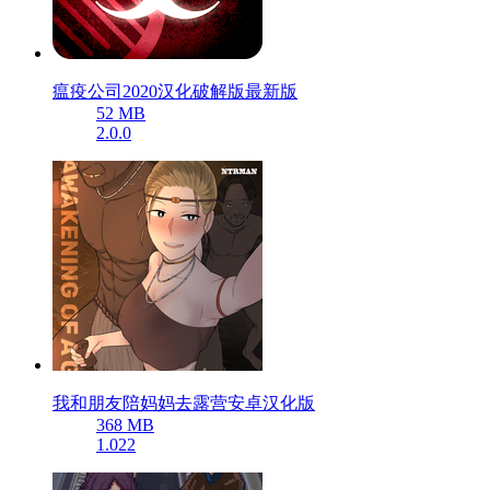
瘟疫公司2020汉化破解版最新版
52 MB
2.0.0
我和朋友陪妈妈去露营安卓汉化版
368 MB
1.022