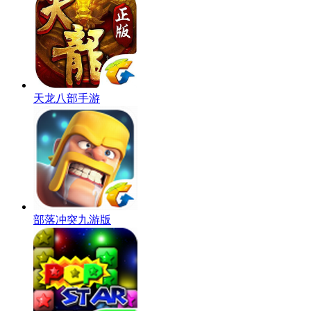
天龙八部手游
部落冲突九游版