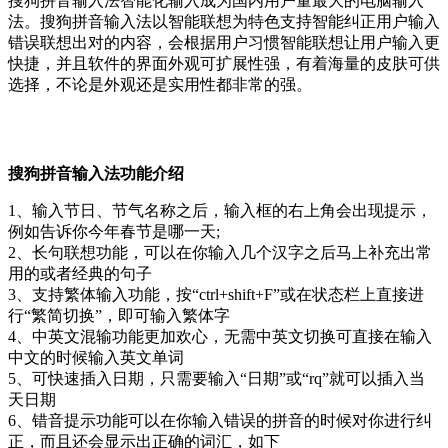
搜狗拼音输入法智能化输入成为国内用户量最大的电脑输入
法。搜狗拼音输入法以智能联想为特色支持智能纠正用户输入
错误联想出对的内容，会根据用户习惯智能联想让用户输入更
快捷，并且软件的界面外观可扩展性强，有着海量的皮肤可供
选择，不论是外观还是实用性都非常的强。
搜狗拼音输入法功能介绍
1、输入节日、节气名称之后，输入框的右上角会出现提示，
例如告诉你今年春节是哪一天;
2、长句联想功能，可以在你输入几个汉字之后马上补充出常
用的或者经典的句子
3、支持繁体输入功能，按“ctrl+shift+F”或在状态栏上直接进
行“繁简切换”，即可输入繁体字
4、中英文混输功能更加欢心，无需中英文切换可直接在输入
中文的时候输入英文单词
5、可快速插入日期，只需要输入“日期”或“rq”就可以插入当
天日期
6、错音提示功能可以在你输入错误的拼音的时候对你进行纠
正，而且还会显示出正确的词汇，如下