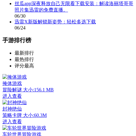
丝瓜app深夜释放自己无限看下载安装：解读洛丽塔哥哥
照片集迅雷的免费直播。
06/30
迅雷X新版解锁新姿势：轻松多选下载
06/24
手游排行榜
最新排行
最热排行
评分最高
掩体游戏
冒险解谜
大小:156.1 MB
进入查看
封神绝仙
策略卡牌
大小:60.3M
进入查看
车轮世界冒险游戏