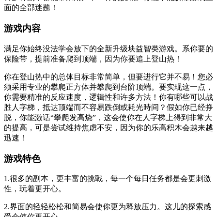
面的全部迷题！
游戏内容
满足你始终没法学会放下的全新升级块益智类游戏。系你要的
保险带，提前准备爬到顶端，因为你要追上登山热！
你在登山热中的总体目标非常简单，但要进行它并不易！您必
须采用专业的攀爬正方体并攀爬到台阶顶端。要实现这一点，
你需要精准的反应速度，逻辑性和许多方法！你有哪些可以战
胜人字梯，抵达顶端而不容易跌倒或耗光時间？假如你已经挣
脱，你能激话“攀爬发高烧”，这会使你在人字梯上得到非常大
的提高，可是尝试维持焦虑不安，因为你的乐高积木会越来越
迅速！
游戏特色
1.很多的副本，更丰富的挑戰，每一个每日任务都是会更刺激
性，玩着更开心。
2.界面的轻轻松松和简易会使你更为释放压力。这儿的探索感
受会使你更开心。