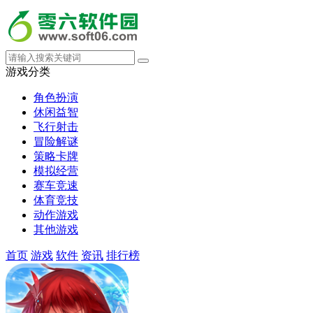
游戏分类
角色扮演
休闲益智
飞行射击
冒险解谜
策略卡牌
模拟经营
赛车竞速
体育竞技
动作游戏
其他游戏
首页
游戏
软件
资讯
排行榜