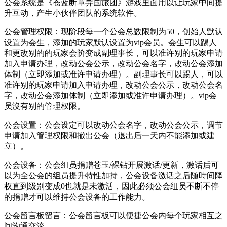
公会系统是《苍蓝断章异国旅团》游戏里面用以让玩家中间提
升互动，产生小伙伴团队的系统软件。
公会管理权限：现阶段每一个公会总数限制为50，创始人默认
设置为会生，添加的玩家默认设置为vip会员。会生可以踢人
和更改别的的玩家会阶变成副理事长，可以准许别的玩家申请
加入申请办理，改动公会公示，改动公会名字，改动公会添加
体制（立即添加或准许申请办理）。副理事长可以踢人，可以
准许别的玩家申请加入申请办理，改动公会公示，改动公会名
字，改动公会添加体制（立即添加或准许申请办理）。vip会
员沒有别的管理权限。
公会设置：公会设定可以改动公会名字，改动公会公示，调节
申请加入管理权限和撤出公会（退出后一天内不能添加或建
立）。
公会设备：公会组员捐赠苍玉/裸钻开展激话/更新，激话后可
以为全公会的组员提升特性加持，公会设备激话之后随時间降
权直到级别变成0也就是未激活，因此必须公会组员不断不停
的捐赠才可以维持公会设备的工作能力。
公会留言板留言：公会留言板可以便捷公会内每个玩家相互之
间沟通交流。