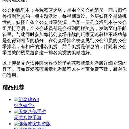
公会挑戰副本：亦称苍蓝之塔，是由全公会的组员一同击倒怪
兽得到奖赏的一项主题活动，每星期重设。各层妖怪全是随机
性的，妖怪血条全公会共享资源，当某一层公会塔副本被公会
组员打穿后，全公会成员都是会得到同样奖赏，发送至电子邮
箱里。与此同时参加每轮公会塔作战的玩家无论获胜不成功都
是会得到相应的積分，在公会塔排名榜会见到公会组员的公会
塔排名，有相应的排名奖赏，并且奖赏是信息的，伴随着公会
塔过关的楼层越多这一排名奖赏的奖励越好。
以上便是零六软件园为各位给予的苍蓝断章九游版详细介绍內
容了，假如喜爱苍蓝断章九游版可以在本页免费下载，谢谢你
们适用。
精品推荐
纪念碑谷3
天龙八部手游